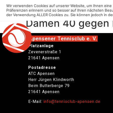
Wir verwenden Cookies auf unserer Website, um Ihnen eine 
Über uns
Anlage
Präferenzen erinnern und so besser auf Ihren nächsten Besuch
der Verwendung ALLER Cookies zu. Sie können jedoch in den „C
Damen 40 gegen B
Apensener Tennisclub e. V.
Platzanlage
Zevenerstraße 1
21641 Apensen
Postadresse
ATC Apensen
Herr Jürgen Klindworth
Beim Butterberge 79
21641 Apensen
E-Mail:
info@tennisclub-apensen.de