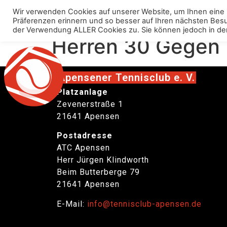
Wir verwenden Cookies auf unserer Website, um Ihnen eine 
Über uns
Anlage
Präferenzen erinnern und so besser auf Ihren nächsten Besuch
der Verwendung ALLER Cookies zu. Sie können jedoch in den „C
Herren 30 Gegen
Apensener Tennisclub e. V.
Platzanlage
Zevenerstraße 1
21641 Apensen
Postadresse
ATC Apensen
Herr Jürgen Klindworth
Beim Butterberge 79
21641 Apensen
E-Mail:
info@tennisclub-apensen.de