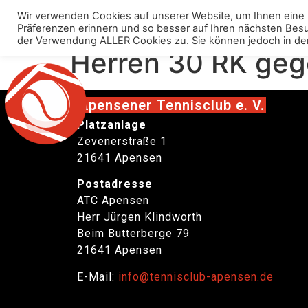
Wir verwenden Cookies auf unserer Website, um Ihnen eine 
Über uns
Anlage
Präferenzen erinnern und so besser auf Ihren nächsten Besuch
der Verwendung ALLER Cookies zu. Sie können jedoch in den „C
Herren 30 RK geg
Apensener Tennisclub e. V.
Platzanlage
Zevenerstraße 1
21641 Apensen
Postadresse
ATC Apensen
Herr Jürgen Klindworth
Beim Butterberge 79
21641 Apensen
E-Mail:
info@tennisclub-apensen.de