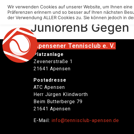
Wir verwenden Cookies auf unserer Website, um Ihnen eine 
Über uns
Anlage
Präferenzen erinnern und so besser auf Ihren nächsten Besuch
der Verwendung ALLER Cookies zu. Sie können jedoch in den „C
JuniorenB Gegen T
Apensener Tennisclub e. V.
Platzanlage
Zevenerstraße 1
21641 Apensen
Postadresse
ATC Apensen
Herr Jürgen Klindworth
Beim Butterberge 79
21641 Apensen
E-Mail:
info@tennisclub-apensen.de