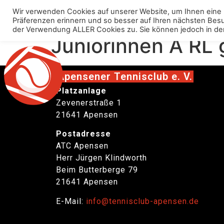
Wir verwenden Cookies auf unserer Website, um Ihnen eine 
Über uns
Anlage
Präferenzen erinnern und so besser auf Ihren nächsten Besuch
der Verwendung ALLER Cookies zu. Sie können jedoch in den „C
Juniorinnen A RL
Apensener Tennisclub e. V.
Platzanlage
Zevenerstraße 1
21641 Apensen
Postadresse
ATC Apensen
Herr Jürgen Klindworth
Beim Butterberge 79
21641 Apensen
E-Mail:
info@tennisclub-apensen.de