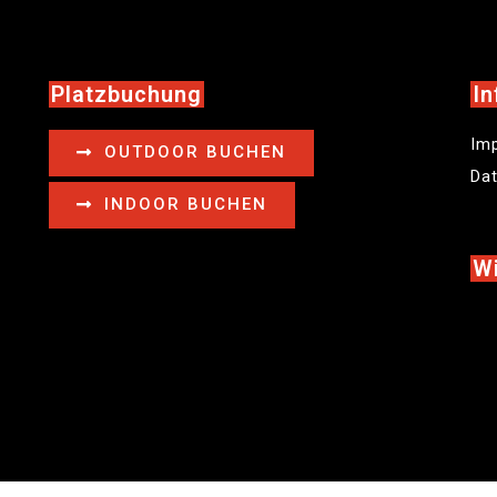
Platzbuchung
In
Im
OUTDOOR BUCHEN
Da
INDOOR BUCHEN
Wi