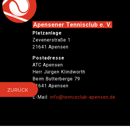
Apensener Tennisclub e. V.
Platzanlage
Zevenerstraße 1
21641 Apensen
Postadresse
ATC Apensen
Herr Jürgen Klindworth
Beim Butterberge 79
21641 Apensen
ZURÜCK
E-Mail:
info@tennisclub-apensen.de