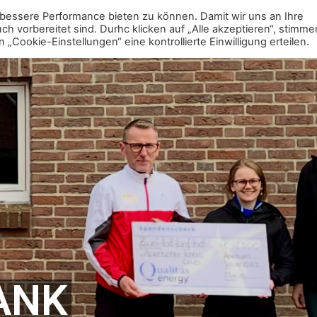
bessere Performance bieten zu können. Damit wir uns an Ihre
Mitgliedschaft
Jugend
Erwachsene
Vere
 vorbereitet sind. Durhc klicken auf „Alle akzeptieren“, stimme
ookie-Einstellungen“ eine kontrollierte Einwilligung erteilen.
ANK