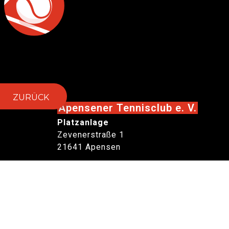
ZURÜCK
Apensener Tennisclub e. V.
Platzanlage
Zevenerstraße 1
21641 Apensen
Postadresse
ATC Apensen
Herr Jürgen Klindworth
Beim Butterberge 79
21641 Apensen