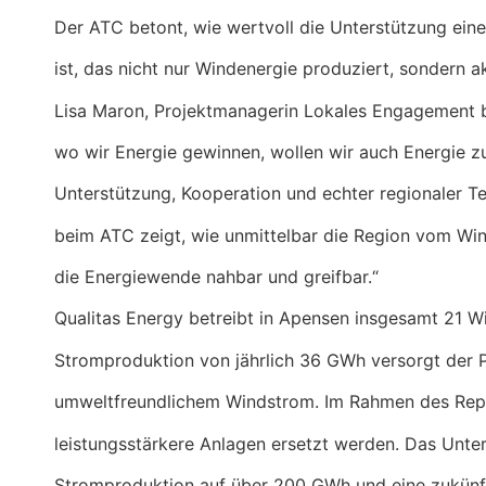
Der ATC betont, wie wertvoll die Unterstützung ein
ist, das nicht nur Windenergie produziert, sondern ak
Lisa Maron, Projektmanagerin Lokales Engagement bei 
wo wir Energie gewinnen, wollen wir auch Energie 
Unterstützung, Kooperation und echter regionaler T
beim ATC zeigt, wie unmittelbar die Region vom Win
die Energiewende nahbar und greifbar.“
Qualitas Energy betreibt in Apensen insgesamt 21 Wi
Stromproduktion von jährlich 36 GWh versorgt der P
umweltfreundlichem Windstrom. Im Rahmen des Repow
leistungsstärkere Anlagen ersetzt werden. Das Unte
Stromproduktion auf über 200 GWh und eine zukünf