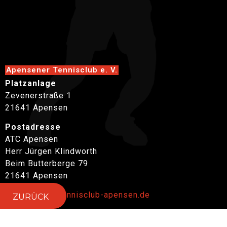
Apensener Tennisclub e. V.
Platzanlage
Zevenerstraße 1
21641 Apensen
Postadresse
ATC Apensen
Herr Jürgen Klindworth
Beim Butterberge 79
21641 Apensen
E-Mail:
info@tennisclub-apensen.de
ZURÜCK
Platzbuchung