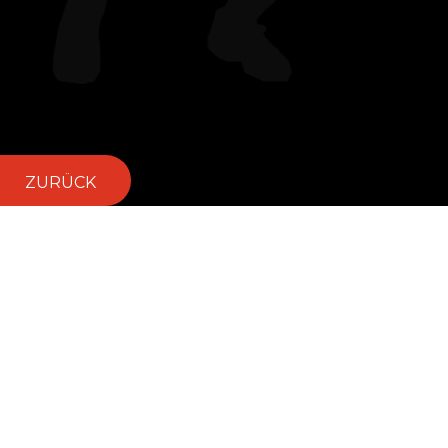
ZURÜCK
Apensener Tennisclub e. V.
Platzanlage