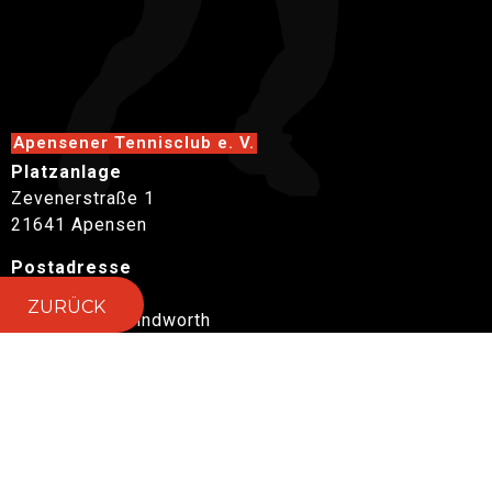
Apensener Tennisclub e. V.
Platzanlage
Zevenerstraße 1
21641 Apensen
Postadresse
ATC Apensen
ZURÜCK
Herr Jürgen Klindworth
Beim Butterberge 79
21641 Apensen
E-Mail:
info@tennisclub-apensen.de
Platzbuchung