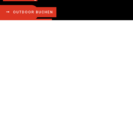
OUTDOOR BUCHEN
ZURÜCK
INDOOR BUCHEN
Informationen
Impressum
Datenschutz
Wir werden unterstützt von...