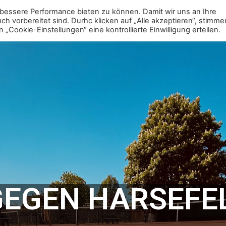
bessere Performance bieten zu können. Damit wir uns an Ihre
Mitgliedschaft
Jugend
Erwachsene
Vere
 vorbereitet sind. Durhc klicken auf „Alle akzeptieren“, stimme
ookie-Einstellungen“ eine kontrollierte Einwilligung erteilen.
 GEGEN HARSEFE