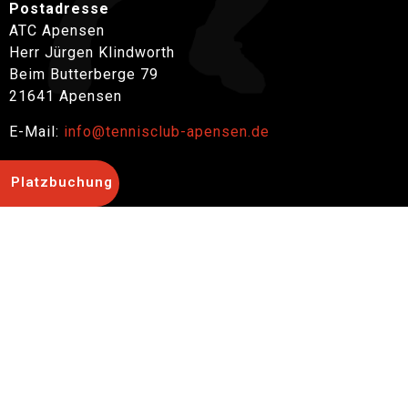
Postadresse
ATC Apensen
Herr Jürgen Klindworth
Beim Butterberge 79
21641 Apensen
E-Mail:
info@tennisclub-apensen.de
Platzbuchung
ZURÜCK
OUTDOOR BUCHEN
INDOOR BUCHEN
Informationen
Impressum
Datenschutz