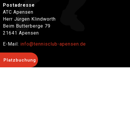
Postadresse
ATC Apensen
Herr Jürgen Klindworth
Beim Butterberge 79
21641 Apensen
E-Mail:
info@tennisclub-apensen.de
Platzbuchung
ZURÜCK
OUTDOOR BUCHEN
INDOOR BUCHEN
Informationen
Impressum
Datenschutz